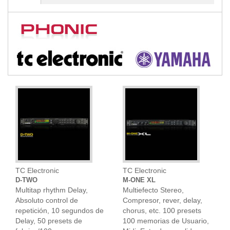
TC Electronic
TC Electronic
D-TWO
M-ONE XL
Multitap rhythm Delay,
Multiefecto Stereo,
Absoluto control de
Compresor, rever, delay,
repetición, 10 segundos de
chorus, etc. 100 presets
Delay, 50 presets de
100 memorias de Usuario,