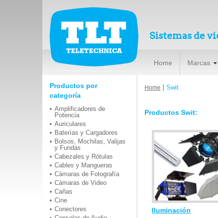
Sistemas de vi
Home
Marcas
Productos por
|
Swit
Home
categoría
Amplificadores de
Productos Swit:
Potencia
Auriculares
Baterías y Cargadores
Bolsos, Mochilas, Valijas
y Fundas
Cabezales y Rótulas
Cables y Mangueras
Cámaras de Fotografía
Cámaras de Video
Cañas
Cine
Conectores
Iluminación
Consolas de Audio