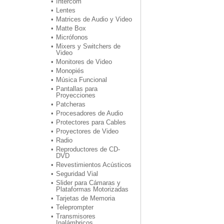
Intercom
Lentes
Matrices de Audio y Video
Matte Box
Micrófonos
Mixers y Switchers de
Video
Monitores de Video
Monopiés
Música Funcional
Pantallas para
Proyecciones
Patcheras
Procesadores de Audio
Protectores para Cables
Proyectores de Video
Radio
Reproductores de CD-
DVD
Revestimientos Acústicos
Seguridad Vial
Slider para Cámaras y
Plataformas Motorizadas
Tarjetas de Memoria
Teleprompter
Transmisores
Inalámbricos