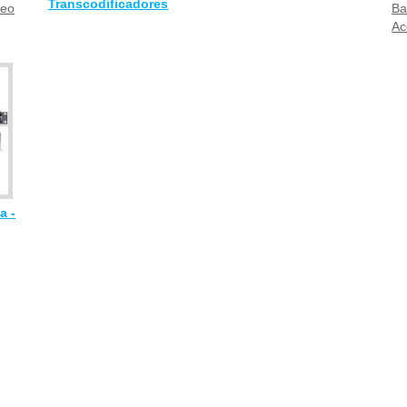
Transcodificadores
deo
Ba
Ac
a -