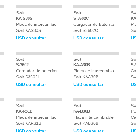
Swit
Swit
Sw
KA-S30S
S-3602C
KA
Placa de intercambio
Cargador de baterías
Pl
Swit KAS30S
Swit S3602C
Sw
USD consultar
USD consultar
US
Swit
Swit
Sw
S-3602i
KA-A30B
S-
Cargador de baterías
Placa de intercambio
Ca
Swit S3602i
Swit KAA30B
Sw
USD consultar
USD consultar
US
Swit
Swit
Sw
KA-R31B
KA-B30B
PC
Placa de intercambio
Placa intercambiable
Ca
Swit KAR31B
Swit KAB30B
Sw
USD consultar
USD consultar
US