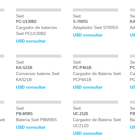
Swit
Swit
Sw
PC-U130B2
S-7005S
KA
Cargador de baterías
Adaptador Swit S7005S
Ad
Swit PCU130B2
USD consultar
US
USD consultar
Swit
Swit
Sw
KA-S21B
PC-P461B
PC
Conversor bateria Swit
Cargador de Bateria Swit
Ca
KAS21B
PCP461B
PC
USD consultar
USD consultar
US
Swit
Swit
Sw
PB-M98S
UC-2120
PB
wit
Batería Swit PBM98S
Cargador de Bateria Swit
Ba
UC2120
USD consultar
US
USD consultar