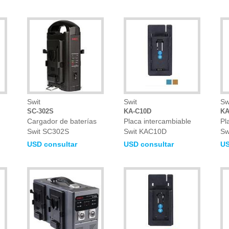
Swit
Swit
Sw
SC-302S
KA-C10D
KA
Cargador de baterías
Placa intercambiable
Pl
Swit SC302S
Swit KAC10D
Sw
USD consultar
USD consultar
US