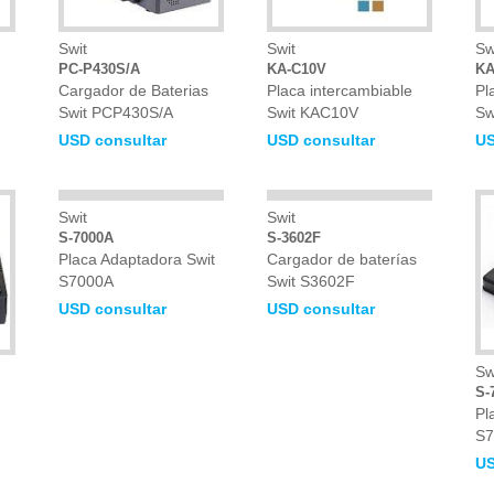
Swit
Swit
Sw
PC-P430S/A
KA-C10V
KA
Cargador de Baterias
Placa intercambiable
Pl
Swit PCP430S/A
Swit KAC10V
Sw
USD consultar
USD consultar
US
Swit
Swit
S-7000A
S-3602F
Placa Adaptadora Swit
Cargador de baterías
S7000A
Swit S3602F
USD consultar
USD consultar
Sw
S-
Pl
S7
US