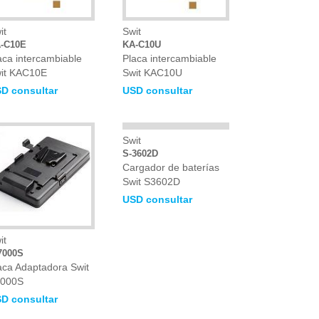
it
Swit
-C10E
KA-C10U
aca intercambiable
Placa intercambiable
it KAC10E
Swit KAC10U
D consultar
USD consultar
Swit
S-3602D
Cargador de baterías
Swit S3602D
USD consultar
it
7000S
aca Adaptadora Swit
000S
D consultar