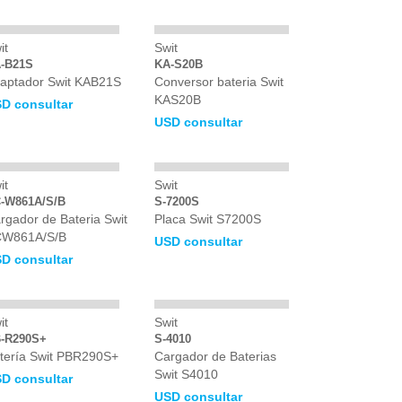
it
Swit
-B21S
KA-S20B
aptador Swit KAB21S
Conversor bateria Swit
KAS20B
D consultar
USD consultar
it
Swit
-W861A/S/B
S-7200S
rgador de Bateria Swit
Placa Swit S7200S
W861A/S/B
USD consultar
D consultar
it
Swit
-R290S+
S-4010
tería Swit PBR290S+
Cargador de Baterias
Swit S4010
D consultar
USD consultar