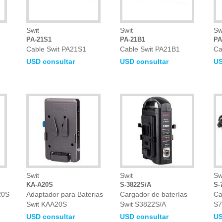
Swit
Swit
Sw
PA-21S1
PA-21B1
PA
Cable Swit PA21S1
Cable Swit PA21B1
Ca
USD consultar
USD consultar
US
Swit
Swit
Sw
KA-A20S
S-3822S/A
S-
20S
Adaptador para Baterias
Cargador de baterías
Ca
Swit KAA20S
Swit S3822S/A
S7
USD consultar
USD consultar
US