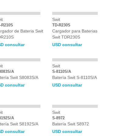
it
Swit
-R210S
TD-R230S
rgador de Bateria Swit
Cargador para Baterias
DR210S
Swit TDR230S
D consultar
USD consultar
it
Swit
8083S/A
S-8110S/A
tería Swit S8083S/A
Batería Swit S-8110S/A
D consultar
USD consultar
it
Swit
8192S/A
S-8972
tería Swit S8192S/A
Batería Swit S8972
D consultar
USD consultar