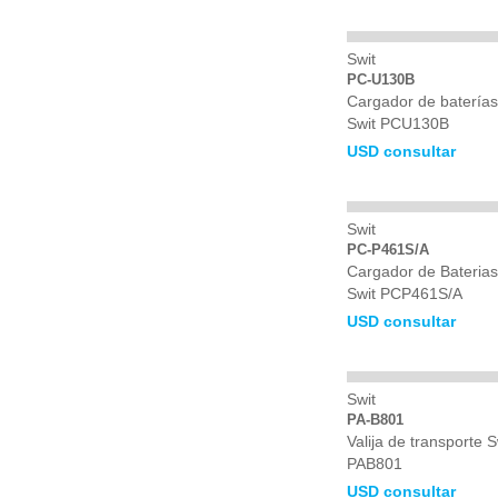
Swit
PC-U130B
Cargador de baterías
Swit PCU130B
USD consultar
Swit
PC-P461S/A
Cargador de Baterias
Swit PCP461S/A
USD consultar
Swit
PA-B801
Valija de transporte S
PAB801
USD consultar