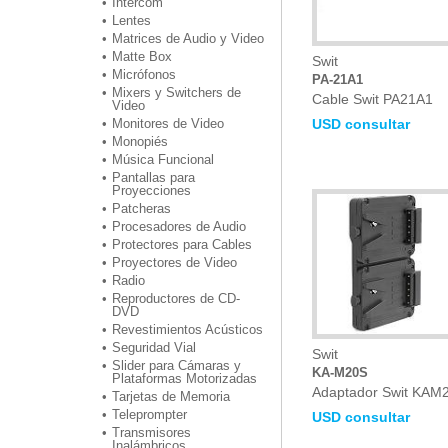
Intercom
Lentes
Matrices de Audio y Video
Matte Box
Swit
Micrófonos
PA-21A1
Mixers y Switchers de
Cable Swit PA21A1
Video
USD consultar
Monitores de Video
Monopiés
Música Funcional
Pantallas para
Proyecciones
Patcheras
Procesadores de Audio
Protectores para Cables
Proyectores de Video
Radio
Reproductores de CD-
DVD
Revestimientos Acústicos
Seguridad Vial
Swit
Slider para Cámaras y
KA-M20S
Plataformas Motorizadas
Adaptador Swit KAM
Tarjetas de Memoria
Teleprompter
USD consultar
Transmisores
Inalámbricos