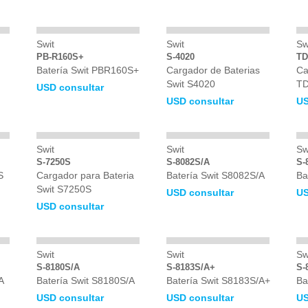
Swit
Swit
Sw
PB-R160S+
S-4020
TD
Batería Swit PBR160S+
Cargador de Baterias
Ca
Swit S4020
T
USD consultar
USD consultar
US
Swit
Swit
Sw
S-7250S
S-8082S/A
S-
S
Cargador para Bateria
Batería Swit S8082S/A
Ba
Swit S7250S
USD consultar
US
USD consultar
Swit
Swit
Sw
S-8180S/A
S-8183S/A+
S-
A
Batería Swit S8180S/A
Batería Swit S8183S/A+
Ba
USD consultar
USD consultar
US