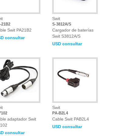
it
Swit
-21B2
S-3812A/S
ble Swit PA21B2
Cargador de baterías
Swit S3812A/S
D consultar
USD consultar
it
Swit
7102
PA-B2L4
ble adaptador Swit
Cable Swit PAB2L4
102
USD consultar
D consultar