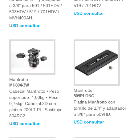
a 3/8" para 501 / 501HDV /
519 / 701HDV
503HDV / 519 / 701HDV /
USD consultar
MVH400AH.
USD consultar
Manfrotto
MH804-3W
Manfrotto
Cabezal Manfrotto • Peso
509PLONG
soportado: 4,00kg • Peso:
Platina Manfrotto con
0,75kg. Cabezal 3D con
tornillo de 1/4" y adaptador
platina 200LT-PL. Sustituye
a 3/8" para 509HD.
804RC2
USD consultar
USD consultar