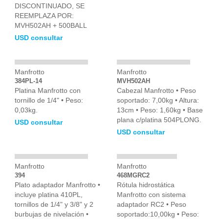
DISCONTINUADO, SE
REEMPLAZA POR:
MVH502AH + 500BALL
USD consultar
Manfrotto
Manfrotto
384PL-14
MVH502AH
Platina Manfrotto con
Cabezal Manfrotto • Peso
tornillo de 1/4" • Peso:
soportado: 7,00kg • Altura:
0,03kg.
13cm • Peso: 1,60kg • Base
plana c/platina 504PLONG.
USD consultar
USD consultar
Manfrotto
Manfrotto
394
468MGRC2
Plato adaptador Manfrotto •
Rótula hidrostática
incluye platina 410PL,
Manfrotto con sistema
tornillos de 1/4" y 3/8" y 2
adaptador RC2 • Peso
burbujas de nivelación •
soportado:10,00kg • Peso: