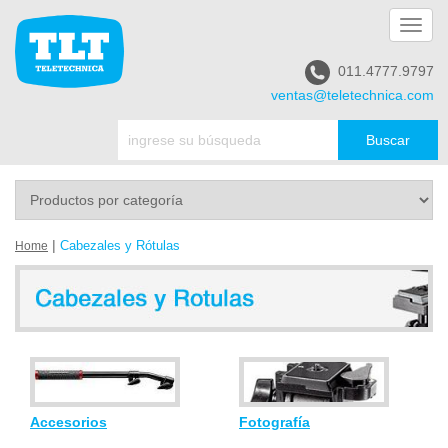
Toggl
navig
011.4777.9797
ventas@teletechnica.com
|
Cabezales y Rótulas
Home
Accesorios
Fotografía