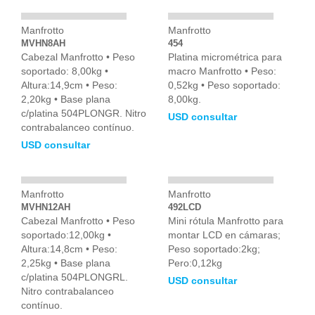
Manfrotto
Manfrotto
MVHN8AH
454
Cabezal Manfrotto • Peso
Platina micrométrica para
soportado: 8,00kg •
macro Manfrotto • Peso:
Altura:14,9cm • Peso:
0,52kg • Peso soportado:
2,20kg • Base plana
8,00kg.
c/platina 504PLONGR. Nitro
USD consultar
contrabalanceo contínuo.
USD consultar
Manfrotto
Manfrotto
MVHN12AH
492LCD
Cabezal Manfrotto • Peso
Mini rótula Manfrotto para
soportado:12,00kg •
montar LCD en cámaras;
Altura:14,8cm • Peso:
Peso soportado:2kg;
2,25kg • Base plana
Pero:0,12kg
c/platina 504PLONGRL.
USD consultar
Nitro contrabalanceo
contínuo.