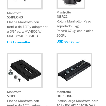
Manfrotto
Manfrotto
488RC2
504PLONG
Rótula Manfrotto; Peso
Platina Manfrotto con
soportado:8kg;
tornillo de 1/4" y adaptador
Peso:0,67kg; con platina
a 3/8" para MVH502A /
200PL
MVH502AH / 504HD.
USD consultar
USD consultar
Manfrotto
Manfrotto
501PL
501PLONG
Platina Manfrotto con
Platina larga Manfrotto para
tornillo de 1/4" y adaptador
501 / 501HDV / 503HDV /