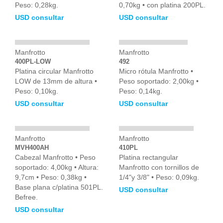
Peso: 0,28kg.
0,70kg • con platina 200PL.
USD consultar
USD consultar
Manfrotto
Manfrotto
400PL-LOW
492
Platina circular Manfrotto
Micro rótula Manfrotto •
LOW de 13mm de altura •
Peso soportado: 2,00kg •
Peso: 0,10kg.
Peso: 0,14kg.
USD consultar
USD consultar
Manfrotto
Manfrotto
MVH400AH
410PL
Cabezal Manfrotto • Peso
Platina rectangular
soportado: 4,00kg • Altura:
Manfrotto con tornillos de
9,7cm • Peso: 0,38kg •
1/4"y 3/8" • Peso: 0,09kg.
Base plana c/platina 501PL.
USD consultar
Befree.
USD consultar