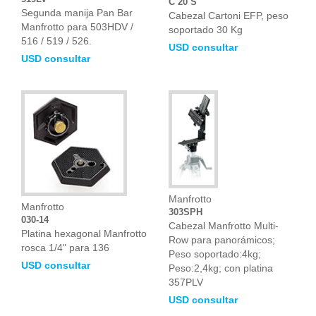
C 20 S
Segunda manija Pan Bar
Cabezal Cartoni EFP, peso
Manfrotto para 503HDV /
soportado 30 Kg
516 / 519 / 526.
USD consultar
USD consultar
Manfrotto
Manfrotto
303SPH
030-14
Cabezal Manfrotto Multi-
Platina hexagonal Manfrotto
Row para panorámicos;
rosca 1/4" para 136
Peso soportado:4kg;
USD consultar
Peso:2,4kg; con platina
357PLV
USD consultar