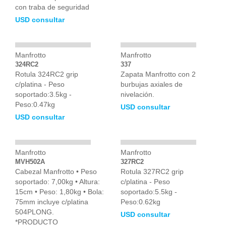
con traba de seguridad
USD consultar
Manfrotto
Manfrotto
324RC2
337
Rotula 324RC2 grip
Zapata Manfrotto con 2
c/platina - Peso
burbujas axiales de
soportado:3.5kg -
nivelación.
Peso:0.47kg
USD consultar
USD consultar
Manfrotto
Manfrotto
MVH502A
327RC2
Cabezal Manfrotto • Peso
Rotula 327RC2 grip
soportado: 7,00kg • Altura:
c/platina - Peso
15cm • Peso: 1,80kg • Bola:
soportado:5.5kg -
75mm incluye c/platina
Peso:0.62kg
504PLONG.
USD consultar
*PRODUCTO