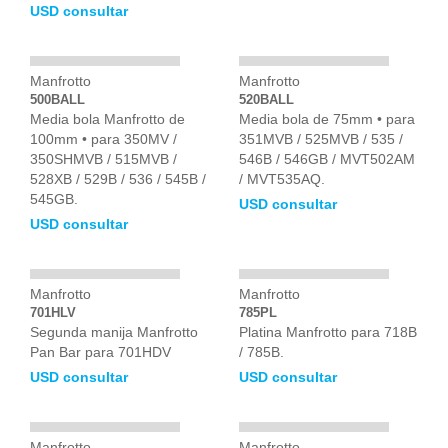
USD consultar
Manfrotto
Manfrotto
500BALL
520BALL
Media bola Manfrotto de
Media bola de 75mm • para
100mm • para 350MV /
351MVB / 525MVB / 535 /
350SHMVB / 515MVB /
546B / 546GB / MVT502AM
528XB / 529B / 536 / 545B /
/ MVT535AQ.
545GB.
USD consultar
USD consultar
Manfrotto
Manfrotto
701HLV
785PL
Segunda manija Manfrotto
Platina Manfrotto para 718B
Pan Bar para 701HDV
/ 785B.
USD consultar
USD consultar
Manfrotto
Manfrotto