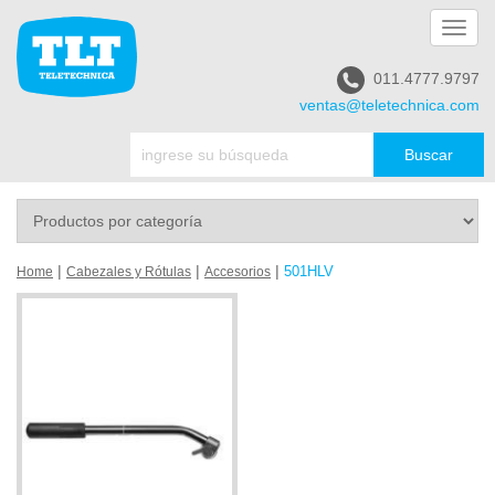
Toggl
navig
011.4777.9797
ventas@teletechnica.com
|
|
|
501HLV
Home
Cabezales y Rótulas
Accesorios