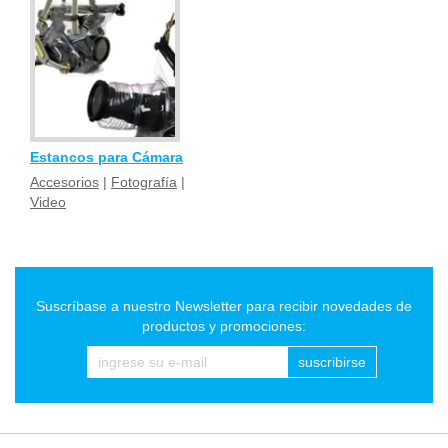
Estancos para Cámara
Accesorios
|
Fotografía
|
Video
Suscríbase a nuestro Newsletter para recibir novedades de
productos y promociones:
suscribirse