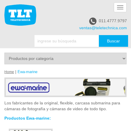
Toggl
navig
011.4777.9797
ventas@teletechnica.com
|
Ewa-marine
Home
Los fabricantes de la original, flexible, carcasa submarina para
cámaras de fotografía y cámaras de video de todo tipo.
Productos Ewa-marine: