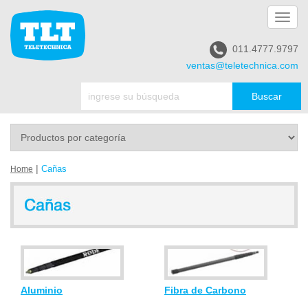
Toggl
navig
011.4777.9797
ventas@teletechnica.com
|
Cañas
Home
Aluminio
Fibra de Carbono