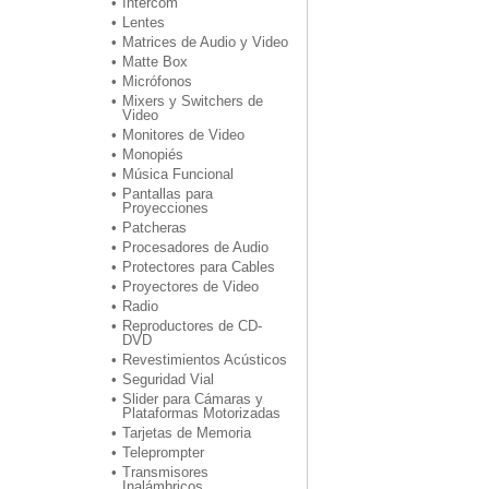
Intercom
Lentes
Matrices de Audio y Video
Matte Box
Micrófonos
Mixers y Switchers de
Video
Monitores de Video
Monopiés
Música Funcional
Pantallas para
Proyecciones
Patcheras
Procesadores de Audio
Protectores para Cables
Proyectores de Video
Radio
Reproductores de CD-
DVD
Revestimientos Acústicos
Seguridad Vial
Slider para Cámaras y
Plataformas Motorizadas
Tarjetas de Memoria
Teleprompter
Transmisores
Inalámbricos