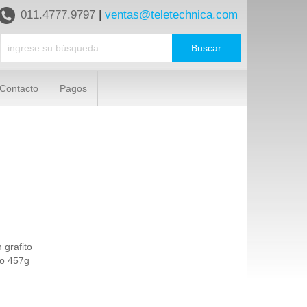
011.4777.9797
|
ventas@teletechnica.com
Contacto
Pagos
 grafito
so 457g