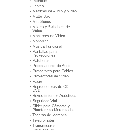
Intercom
Lentes
Matrices de Audio y Video
Matte Box
Micrófonos
Mixers y Switchers de
Video
Monitores de Video
Monopiés
Música Funcional
Pantallas para
Proyecciones
Patcheras
Procesadores de Audio
Protectores para Cables
Proyectores de Video
Radio
Reproductores de CD-
DVD
Revestimientos Acústicos
Seguridad Vial
Slider para Cámaras y
Plataformas Motorizadas
Tarjetas de Memoria
Teleprompter
Transmisores
Inalámbricos