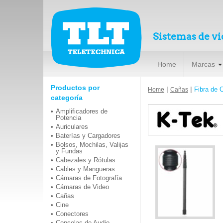
Sistemas de vi
Home
Marcas
Productos por
|
|
Fibra de 
Home
Cañas
categoría
Amplificadores de
Potencia
Auriculares
Baterías y Cargadores
Bolsos, Mochilas, Valijas
y Fundas
Cabezales y Rótulas
Cables y Mangueras
Cámaras de Fotografía
Cámaras de Video
Cañas
Cine
Conectores
Consolas de Audio