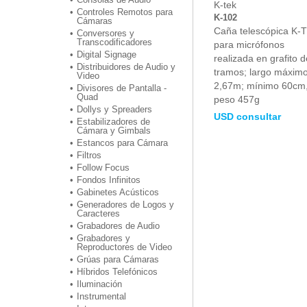
K-tek
Controles Remotos para
K-102
Cámaras
Caña telescópica K-
Conversores y
Transcodificadores
para micrófonos
Digital Signage
realizada en grafito d
Distribuidores de Audio y
tramos; largo máxim
Video
2,67m; mínimo 60cm
Divisores de Pantalla -
Quad
peso 457g
Dollys y Spreaders
USD consultar
Estabilizadores de
Cámara y Gimbals
Estancos para Cámara
Filtros
Follow Focus
Fondos Infinitos
Gabinetes Acústicos
Generadores de Logos y
Caracteres
Grabadores de Audio
Grabadores y
Reproductores de Video
Grúas para Cámaras
Híbridos Telefónicos
Iluminación
Instrumental