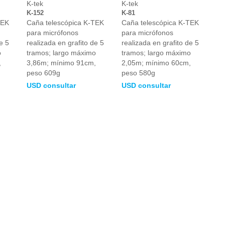
K-tek
K-tek
K-152
K-81
TEK
Caña telescópica K-TEK
Caña telescópica K-TEK
para micrófonos
para micrófonos
e 5
realizada en grafito de 5
realizada en grafito de 5
o
tramos; largo máximo
tramos; largo máximo
,
3,86m; mínimo 91cm,
2,05m; mínimo 60cm,
peso 609g
peso 580g
USD consultar
USD consultar