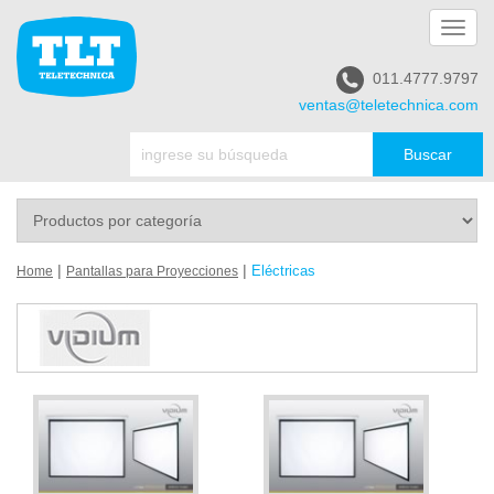
Toggl
navig
011.4777.9797
ventas@teletechnica.com
|
|
Eléctricas
Home
Pantallas para Proyecciones