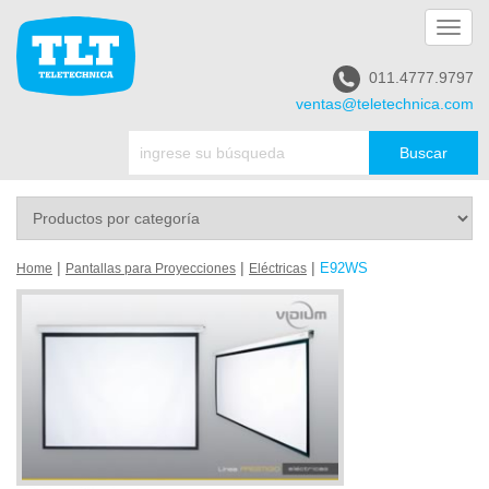
Toggl
navig
011.4777.9797
ventas@teletechnica.com
|
|
|
E92WS
Home
Pantallas para Proyecciones
Eléctricas