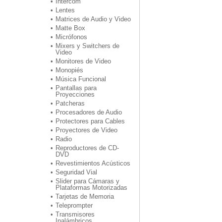
Intercom
Lentes
Matrices de Audio y Video
Matte Box
Micrófonos
Mixers y Switchers de
Video
Monitores de Video
Monopiés
Música Funcional
Pantallas para
Proyecciones
Patcheras
Procesadores de Audio
Protectores para Cables
Proyectores de Video
Radio
Reproductores de CD-
DVD
Revestimientos Acústicos
Seguridad Vial
Slider para Cámaras y
Plataformas Motorizadas
Tarjetas de Memoria
Teleprompter
Transmisores
Inalámbricos