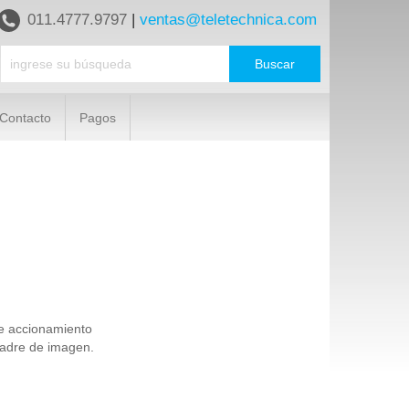
011.4777.9797
|
ventas@teletechnica.com
Contacto
Pagos
e accionamiento
uadre de imagen.