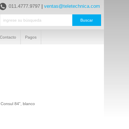
011.4777.9797
|
ventas@teletechnica.com
Contacto
Pagos
 Consul 84", blanco