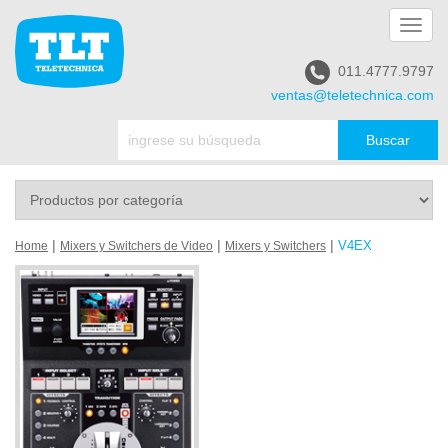
Toggl
navig
011.4777.9797
ventas@teletechnica.com
|
|
|
V4EX
Home
Mixers y Switchers de Video
Mixers y Switchers