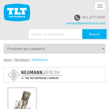
Toggl
navig
011.4777.9797
ventas@teletechnica.com
|
|
Alámbricos
Home
Micrófonos