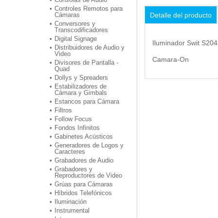
Controles Remotos para
Detalle del producto
Cámaras
Conversores y
Transcodificadores
Digital Signage
Iluminador Swit S20
Distribuidores de Audio y
Video
Camara-On
Divisores de Pantalla -
Quad
Dollys y Spreaders
Estabilizadores de
Cámara y Gimbals
Estancos para Cámara
Filtros
Follow Focus
Fondos Infinitos
Gabinetes Acústicos
Generadores de Logos y
Caracteres
Grabadores de Audio
Grabadores y
Reproductores de Video
Grúas para Cámaras
Híbridos Telefónicos
Iluminación
Instrumental