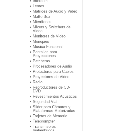
Intercom
Lentes
Matrices de Audio y Video
Matte Box
Micrófonos
Mixers y Switchers de
Video
Monitores de Video
Monopiés
Música Funcional
Pantallas para
Proyecciones
Patcheras
Procesadores de Audio
Protectores para Cables
Proyectores de Video
Radio
Reproductores de CD-
DVD
Revestimientos Acústicos
Seguridad Vial
Slider para Cámaras y
Plataformas Motorizadas
Tarjetas de Memoria
Teleprompter
Transmisores
Inalámbricos