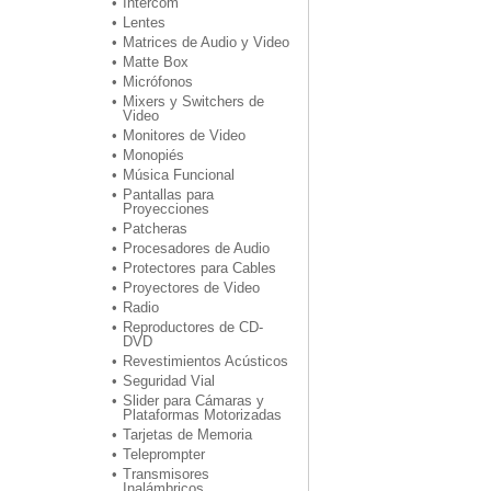
Intercom
Lentes
Matrices de Audio y Video
Matte Box
Micrófonos
Mixers y Switchers de
Video
Monitores de Video
Monopiés
Música Funcional
Pantallas para
Proyecciones
Patcheras
Procesadores de Audio
Protectores para Cables
Proyectores de Video
Radio
Reproductores de CD-
DVD
Revestimientos Acústicos
Seguridad Vial
Slider para Cámaras y
Plataformas Motorizadas
Tarjetas de Memoria
Teleprompter
Transmisores
Inalámbricos