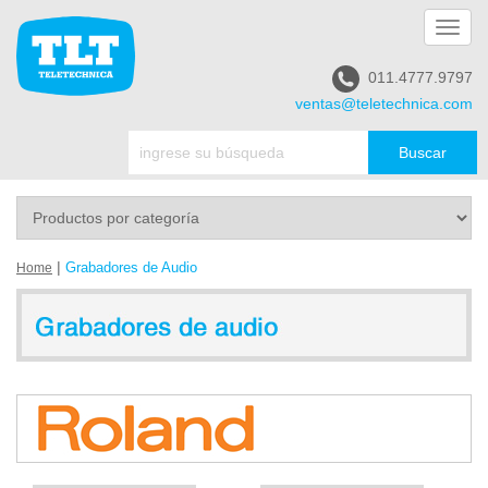
Toggl
navig
011.4777.9797
ventas@teletechnica.com
|
Grabadores de Audio
Home