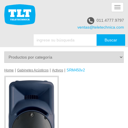
Toggl
navig
011.4777.9797
ventas@teletechnica.com
|
|
|
SRM450v2
Home
Gabinetes Acústicos
Activos