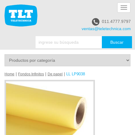
Toggl
navig
011.4777.9797
ventas@teletechnica.com
|
|
|
LL LP9038
Home
Fondos Infinitos
De papel