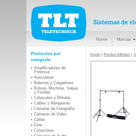
Sistemas de vi
Home
Marcas
Productos por
|
|
Home
Fondos Infinitos
A
categoría
Amplificadores de
Potencia
Auriculares
Baterías y Cargadores
Bolsos, Mochilas, Valijas
y Fundas
Cabezales y Rótulas
Cables y Mangueras
Cámaras de Fotografía
Cámaras de Video
Cañas
Cine
Conectores
Consolas de Audio