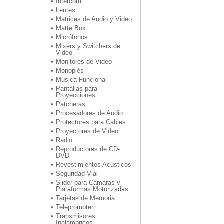
Intercom
Lentes
Matrices de Audio y Video
Matte Box
Micrófonos
Mixers y Switchers de
Video
Monitores de Video
Monopiés
Música Funcional
Pantallas para
Proyecciones
Patcheras
Procesadores de Audio
Protectores para Cables
Proyectores de Video
Radio
Reproductores de CD-
DVD
Revestimientos Acústicos
Seguridad Vial
Slider para Cámaras y
Plataformas Motorizadas
Tarjetas de Memoria
Teleprompter
Transmisores
Inalámbricos