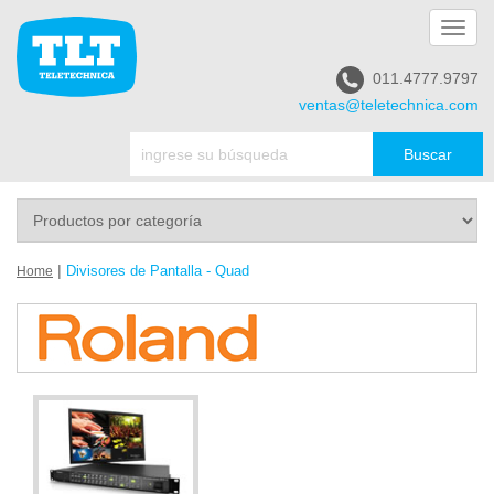
Toggl
navig
011.4777.9797
ventas@teletechnica.com
|
Divisores de Pantalla - Quad
Home