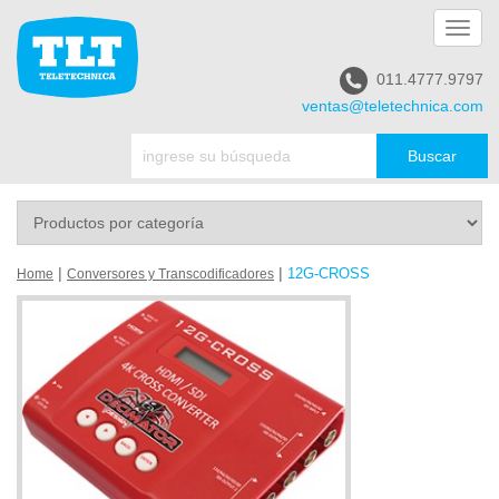
Toggl
navig
011.4777.9797
ventas@teletechnica.com
|
|
12G-CROSS
Home
Conversores y Transcodificadores