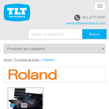
Toggl
navig
011.4777.9797
ventas@teletechnica.com
|
|
Digitales
Home
Consolas de Audio