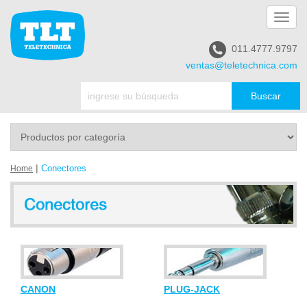
Toggl
navig
011.4777.9797
ventas@teletechnica.com
|
Conectores
Home
CANON
PLUG-JACK