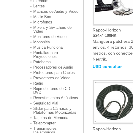
Intercom
Lentes
Matrices de Audio y Video
Matte Box
Micrófonos
Mixers y Switchers de
Rapco-Horizon
Video
S24x4-100NK
Monitores de Video
Manguera patchera 
Monopiés
envios, 4 retornos, 3
Música Funcional
Pantallas para
metros, con conector
Proyecciones
Neutrik.
Patcheras
USD consultar
Procesadores de Audio
Protectores para Cables
Proyectores de Video
Radio
Reproductores de CD-
DVD
Revestimientos Acústicos
Seguridad Vial
Slider para Cámaras y
Plataformas Motorizadas
Tarjetas de Memoria
Teleprompter
Transmisores
Rapco-Horizon
Inalámbricos