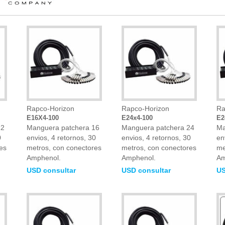
Rapco-Horizon
Rapco-Horizon
Ra
E16X4-100
E24x4-100
E2
12
Manguera patchera 16
Manguera patchera 24
Ma
0
envios, 4 retornos, 30
envios, 4 retornos, 30
en
es
metros, con conectores
metros, con conectores
me
Amphenol.
Amphenol.
Am
USD consultar
USD consultar
US