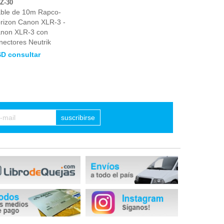
Z-30
ble de 10m Rapco-
rizon Canon XLR-3 -
non XLR-3 con
nectores Neutrik
D consultar
suscribirse