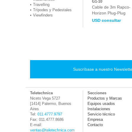
G1-10
Travelling
Cable de 3m Rapco-
Trípodes y Pedestales
Horizon Plug-Plug
Viewfinders
USD consultar
Suscríbase a nuestro Newslette
Teletechnica
Secciones
Niceto Vega 5727
Productos y Marcas
[1414] Palermo, Buenos
Equipos usados
Aires
Instalaciones
Tel:
011.4777.9797
Servicio técnico
Fax: 011.4777.8686
Empresa
E-mail:
Contacto
ventas@teletechnica.com