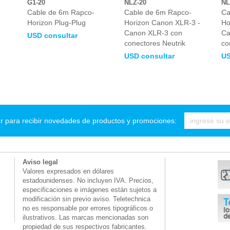
G1-20
NLZ-20
NL
Cable de 6m Rapco-
Cable de 6m Rapco-
Ca
Horizon Plug-Plug
Horizon Canon XLR-3 -
Ho
Canon XLR-3 con
Ca
USD consultar
conectores Neutrik
co
USD consultar
US
r para recibir novedades de productos y promociones:
Aviso legal
Valores expresados en dólares
estadounidenses. No incluyen IVA. Precios,
especificaciones e imágenes están sujetos a
modificación sin previo aviso. Teletechnica
no es responsable por errores tipográficos o
ilustrativos. Las marcas mencionadas son
propiedad de sus respectivos fabricantes.