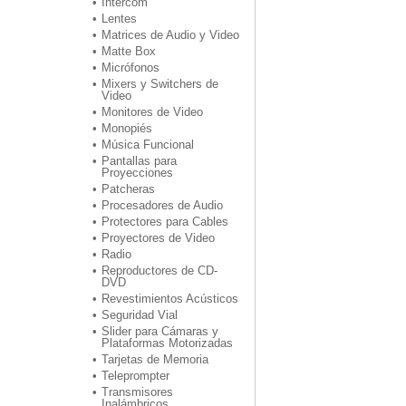
Intercom
Lentes
Matrices de Audio y Video
Matte Box
Micrófonos
Mixers y Switchers de
Video
Monitores de Video
Monopiés
Música Funcional
Pantallas para
Proyecciones
Patcheras
Procesadores de Audio
Protectores para Cables
Proyectores de Video
Radio
Reproductores de CD-
DVD
Revestimientos Acústicos
Seguridad Vial
Slider para Cámaras y
Plataformas Motorizadas
Tarjetas de Memoria
Teleprompter
Transmisores
Inalámbricos